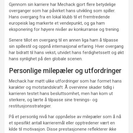
Gjennom sin karriere har Mechack gjort flere betydelige
overganger som har påvirket hans utvikling som spiller.
Hans overgang fra en lokal klubb til et fremtredende
europeisk lag markerte et vendepunkt, og ga ham
eksponering for høyere nivåer av konkurranse og trening.
Senere tillot en overgang til en annen liga ham å tilpasse
sin spillestil og oppnå internasjonal erfaring. Hver overgang
har bidratt til hans vekst, utvidet hans ferdighetssett og økt
hans synlighet på den globale scenen.
Personlige milepæler og utfordringer
Mechack har møtt ulike utfordringer som har formet hans
karakter og motstandskraft. Å overvinne skader tidlig i
karrieren testet hans besluttsomhet, men han kom ut
sterkere, og lærte å tilpasse sine trenings- og
restitusjonsstrategier.
På et personlig nivå har oppnåelse av milepæler som å nå
et spesifikt antall karrieremål eller opptredener vært en
kilde til motivasjon. Disse prestasjonene reflekterer ikke