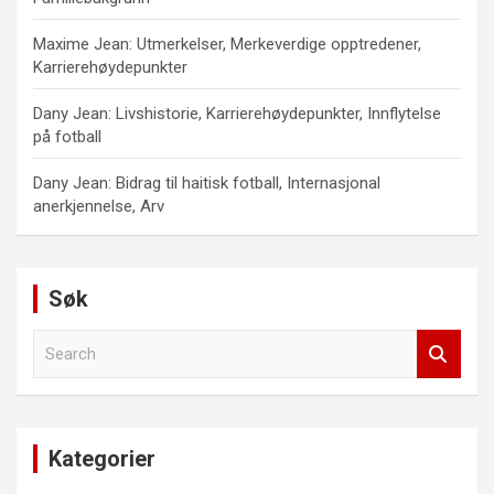
Maxime Jean: Utmerkelser, Merkeverdige opptredener,
Karrierehøydepunkter
Dany Jean: Livshistorie, Karrierehøydepunkter, Innflytelse
på fotball
Dany Jean: Bidrag til haitisk fotball, Internasjonal
anerkjennelse, Arv
Søk
S
e
a
r
c
Kategorier
h