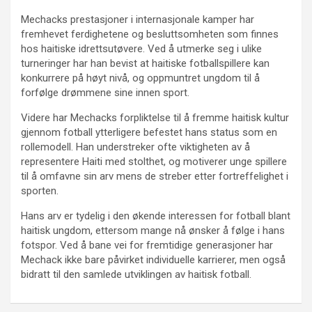
Mechacks prestasjoner i internasjonale kamper har
fremhevet ferdighetene og besluttsomheten som finnes
hos haitiske idrettsutøvere. Ved å utmerke seg i ulike
turneringer har han bevist at haitiske fotballspillere kan
konkurrere på høyt nivå, og oppmuntret ungdom til å
forfølge drømmene sine innen sport.
Videre har Mechacks forpliktelse til å fremme haitisk kultur
gjennom fotball ytterligere befestet hans status som en
rollemodell. Han understreker ofte viktigheten av å
representere Haiti med stolthet, og motiverer unge spillere
til å omfavne sin arv mens de streber etter fortreffelighet i
sporten.
Hans arv er tydelig i den økende interessen for fotball blant
haitisk ungdom, ettersom mange nå ønsker å følge i hans
fotspor. Ved å bane vei for fremtidige generasjoner har
Mechack ikke bare påvirket individuelle karrierer, men også
bidratt til den samlede utviklingen av haitisk fotball.