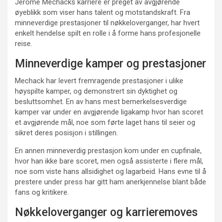
Jérôme Mechacks karriere er preget av avgjørende
øyeblikk som viser hans talent og motstandskraft. Fra
minneverdige prestasjoner til nøkkeloverganger, har hvert
enkelt hendelse spilt en rolle i å forme hans profesjonelle
reise.
Minneverdige kamper og prestasjoner
Mechack har levert fremragende prestasjoner i ulike
høyspilte kamper, og demonstrert sin dyktighet og
besluttsomhet. En av hans mest bemerkelsesverdige
kamper var under en avgjørende ligakamp hvor han scoret
et avgjørende mål, noe som førte laget hans til seier og
sikret deres posisjon i stillingen.
En annen minneverdig prestasjon kom under en cupfinale,
hvor han ikke bare scoret, men også assisterte i flere mål,
noe som viste hans allsidighet og lagarbeid. Hans evne til å
prestere under press har gitt ham anerkjennelse blant både
fans og kritikere.
Nøkkeloverganger og karrieremoves