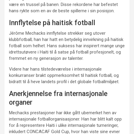
være en trussel på banen. Disse rekordene har befestet
hans rykte som en av de beste spillerne i sin posisjon.
Innflytelse på haitisk fotball
Jérôme Mechacks innflytelse strekker seg utover
klubbfotball; han har hatt en betydelig innvirkning på haitisk
fotball som helhet. Hans suksess har inspirert mange unge
idrettsutøvere i Haiti til å satse på fotball profesjonelt, og
fremmet en ny generasjon av talenter.
Videre har hans tilstedeværelse i internasjonale
konkurranser brakt oppmerksomhet til haitisk fotball, og
bidratt til å heve landets profil i det globale fotballmiljøet.
Anerkjennelse fra internasjonale
organer
Mechacks prestasjoner har ikke gått ubemerket hen av
internasjonale fotballorganisasjoner. Han har blitt kalt opp
for å representere Haiti i ulike internasjonale turneringer,
inkludert CONCACAF Gold Cup, hvor han viste sine evner