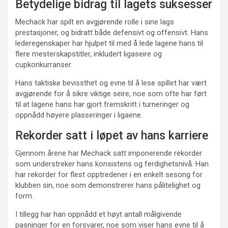
Betydelige bidrag til lagets suksesser
Mechack har spilt en avgjørende rolle i sine lags
prestasjoner, og bidratt både defensivt og offensivt. Hans
lederegenskaper har hjulpet til med å lede lagene hans til
flere mesterskapstitler, inkludert ligaseire og
cupkonkurranser.
Hans taktiske bevissthet og evne til å lese spillet har vært
avgjørende for å sikre viktige seire, noe som ofte har ført
til at lagene hans har gjort fremskritt i turneringer og
oppnådd høyere plasseringer i ligaene.
Rekorder satt i løpet av hans karriere
Gjennom årene har Mechack satt imponerende rekorder
som understreker hans konsistens og ferdighetsnivå. Han
har rekorder for flest opptredener i en enkelt sesong for
klubben sin, noe som demonstrerer hans pålitelighet og
form.
I tillegg har han oppnådd et høyt antall målgivende
pasninger for en forsvarer, noe som viser hans evne til å