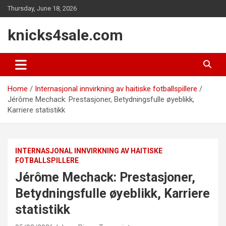
Skip
Thursday, June 18, 2026
to
content
knicks4sale.com
Home
Internasjonal innvirkning av haitiske fotballspillere
Jérôme Mechack: Prestasjoner, Betydningsfulle øyeblikk,
Karriere statistikk
INTERNASJONAL INNVIRKNING AV HAITISKE
FOTBALLSPILLERE
Jérôme Mechack: Prestasjoner,
Betydningsfulle øyeblikk, Karriere
statistikk