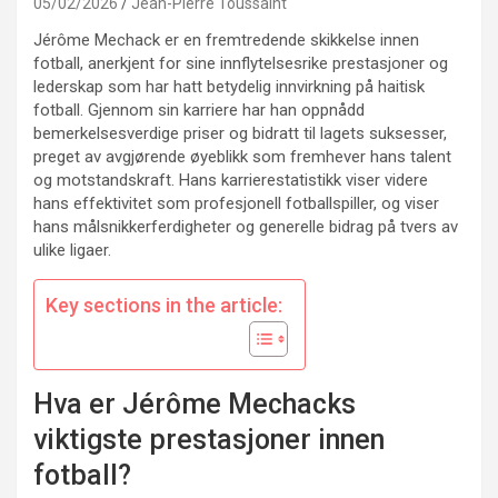
05/02/2026
Jean-Pierre Toussaint
Jérôme Mechack er en fremtredende skikkelse innen
fotball, anerkjent for sine innflytelsesrike prestasjoner og
lederskap som har hatt betydelig innvirkning på haitisk
fotball. Gjennom sin karriere har han oppnådd
bemerkelsesverdige priser og bidratt til lagets suksesser,
preget av avgjørende øyeblikk som fremhever hans talent
og motstandskraft. Hans karrierestatistikk viser videre
hans effektivitet som profesjonell fotballspiller, og viser
hans målsnikkerferdigheter og generelle bidrag på tvers av
ulike ligaer.
Key sections in the article:
Hva er Jérôme Mechacks
viktigste prestasjoner innen
fotball?