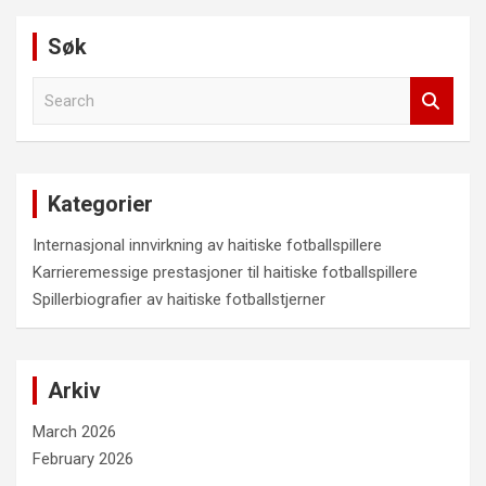
Søk
S
e
a
r
c
Kategorier
h
Internasjonal innvirkning av haitiske fotballspillere
Karrieremessige prestasjoner til haitiske fotballspillere
Spillerbiografier av haitiske fotballstjerner
Arkiv
March 2026
February 2026