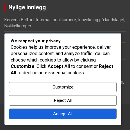
Nylige innlegg
Kervens Belfort: Internasjonal karriere, Innvirkning på landslaget,
Nøkkelkamper
Jean-Jacques Pierre: Barndom, Yrkesreise, Familiebakgrunn
We respect your privacy
Cookies help us improve your experience, deliver
Maxime Jean: Utmerkelser, Merkeverdige opptredener,
personalized content, and analyze traffic. You can
Karrierehøydepunkter
choose which cookies to allow by clicking
Dany Jean: Livshistorie, Karrierehøydepunkter, Innflytelse på
Customize
. Click
Accept All
to consent or
Reject
fotball
All
to decline non-essential cookies.
Dany Jean: Bidrag til haitisk fotball, Internasjonal anerkjennelse,
Customize
Arv
Reject All
Accept All
Copyright © 2026
knicks4sale.com
Theme by:
Theme Horse
Proudly Powered by:
WordPress